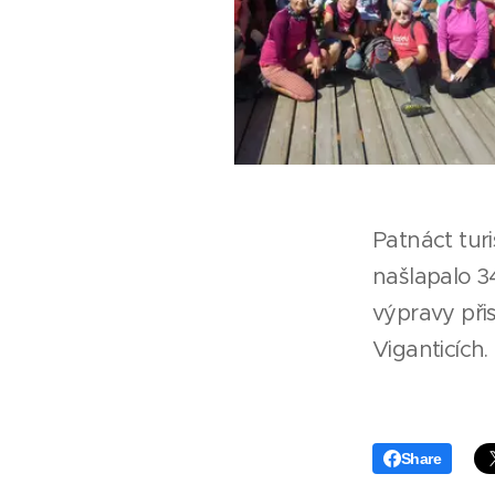
Patnáct tur
našlapalo 3
výpravy při
Viganticích.
Share