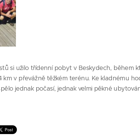
istů si užilo třídenní pobyt v Beskydech, během 
4 km v převážně těžkém terénu. Ke kladnému h
spělo jednak počasí, jednak velmi pěkné ubytován