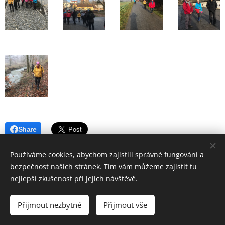
Share
Používáme cookies, abychom zajistili správné fungování a
bezpečnost našich stránek. Tím vám můžeme zajistit tu
nejlepší zkušenost při jejich návštěvě.
© 2019 Hostinec u nádraží Červenka | Všechna práva vyhrazena
Přijmout nezbytné
Přijmout vše
Vytvořeno službou
Webnode
Cookies