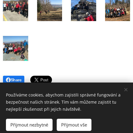
Share
Používáme cookies, abychom zajistili správné fungování a
bezpečnost našich stránek. Tím vám můžeme zajistit tu
nejlepší zkušenost při jejich návštěvě.
© 2019 Hostinec u nádraží Červenka | Všechna práva vyhrazena
Přijmout nezbytné
Přijmout vše
Vytvořeno službou
Webnode
Cookies