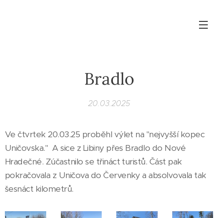
Bradlo
20.03.2025
Ve čtvrtek 20.03.25 proběhl výlet na "nejvyšší kopec
Uničovska." A sice z Libiny přes Bradlo do Nové
Hradečné. Zúčastnilo se třináct turistů. Část pak
pokračovala z Uničova do Červenky a absolvovala tak
šesnáct kilometrů.