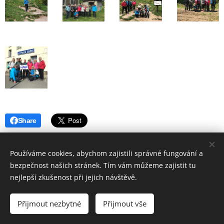
Share
Používáme cookies, abychom zajistili správné fungování a
bezpečnost našich stránek. Tím vám můžeme zajistit tu
nejlepší zkušenost při jejich návštěvě.
© 2019 Hostinec u nádraží Červenka | Všechna práva vyhrazena
Přijmout nezbytné
Přijmout vše
Vytvořeno službou
Webnode
Cookies