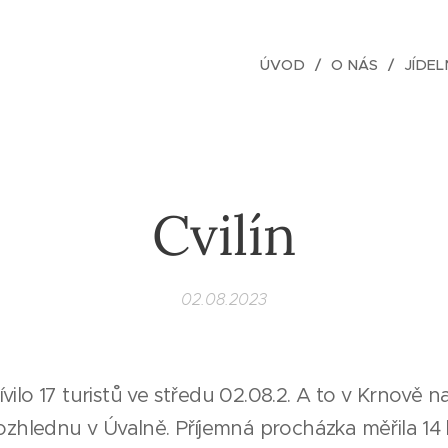
ÚVOD
O NÁS
JÍDEL
Cvilín
02.08.2023
vilo 17 turistů ve středu 02.08.2. A to v Krnově 
rozhlednu v Úvalně. Příjemná procházka měřila 14