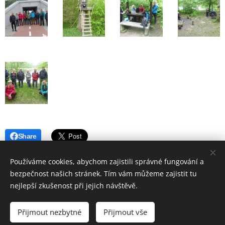
Share
Používáme cookies, abychom zajistili správné fungování a
bezpečnost našich stránek. Tím vám můžeme zajistit tu
nejlepší zkušenost při jejich návštěvě.
© 2019 Hostinec u nádraží Červenka | Všechna práva vyhrazena
Přijmout nezbytné
Přijmout vše
Vytvořeno službou
Webnode
Cookies