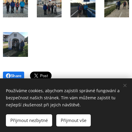
Share
Používáme cookies, abychom zajistili správné fungování a
bezpečnost našich stránek. Tím vám můžeme zajistit tu
nejlepší zkušenost při jejich návštěvě.
© 2019 Hostinec u nádraží Červenka | Všechna práva vyhrazena
Přijmout nezbytné
Přijmout vše
Vytvořeno službou
Webnode
Cookies