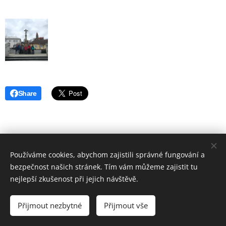
Share
Používáme cookies, abychom zajistili správné fungování a
bezpečnost našich stránek. Tím vám můžeme zajistit tu
nejlepší zkušenost při jejich návštěvě.
© 2019 Hostinec u nádraží Červenka | Všechna práva vyhrazena
Přijmout nezbytné
Přijmout vše
Vytvořeno službou
Webnode
Cookies