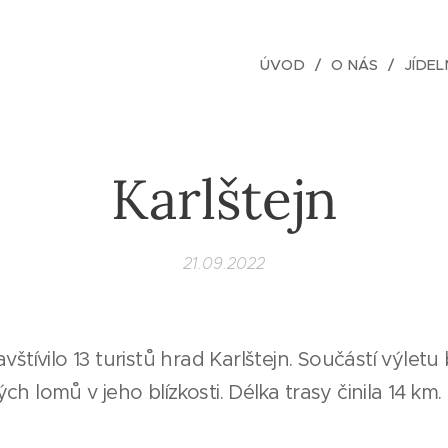
ÚVOD
O NÁS
JÍDEL
Karlštejn
21.09.2022
vštívilo 13 turistů hrad Karlštejn. Součástí výletu
h lomů v jeho blízkosti. Délka trasy činila 14 km.