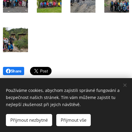
Share
Používáme cookies, abychom zajistili správné fungování a
bezpečnost našich stránek. Tím vám můžeme zajistit tu
nejlepší zkušenost při jejich návštěvě.
© 2019 Hostinec u nádraží Červenka | Všechna práva vyhrazena
Přijmout nezbytné
Přijmout vše
Vytvořeno službou
Webnode
Cookies