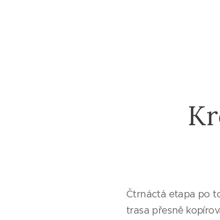
Kr
Čtrnáctá etapa po to
trasa přesně kopíro