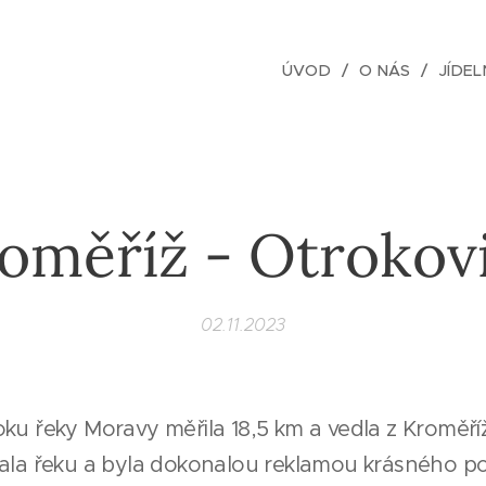
ÚVOD
O NÁS
JÍDEL
oměříž - Otrokov
02.11.2023
ku řeky Moravy měřila 18,5 km a vedla z Kroměří
vala řeku a byla dokonalou reklamou krásného po