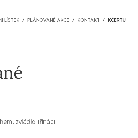
NÍ LÍSTEK
PLÁNOVANÉ AKCE
KONTAKT
KČERTU
ané
em, zvládlo třináct