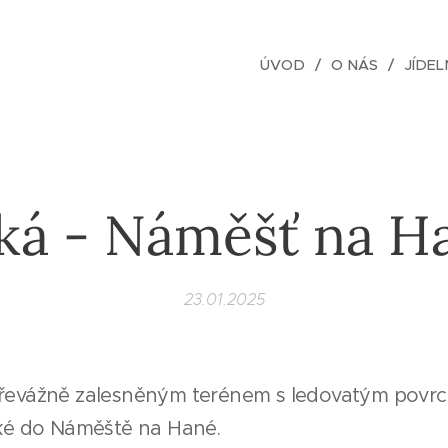
ÚVOD
O NÁS
JÍDEL
ká - Náměšť na H
23.01.2025
převážně zalesněným terénem s ledovatým povrch
Luké do Náměště na Hané.