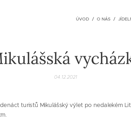
ÚVOD
O NÁS
JÍDEL
ikulášská vycház
04.12.2021
denáct turistů Mikulášský výlet po nedalekém Li
km.