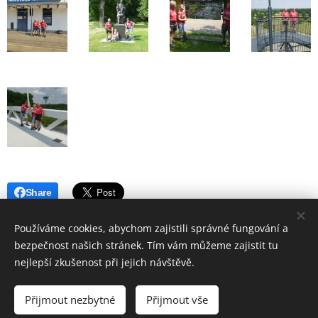
Share
Používáme cookies, abychom zajistili správné fungování a
bezpečnost našich stránek. Tím vám můžeme zajistit tu
nejlepší zkušenost při jejich návštěvě.
© 2019 Hostinec u nádraží Červenka | Všechna práva vyhrazena
Přijmout nezbytné
Přijmout vše
Vytvořeno službou
Webnode
Cookies