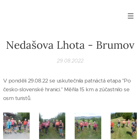
Nedašova Lhota - Brumov
29.08.2022
V ponděli 29.08.22 se uskutečnila patnáctá etapa "Po
česko-slovenské hranici." Měřila 15 km a zúčastnilo se
osm turistů.