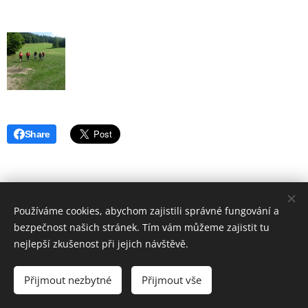
Share
Používáme cookies, abychom zajistili správné fungování a
bezpečnost našich stránek. Tím vám můžeme zajistit tu
nejlepší zkušenost při jejich návštěvě.
© 2019 Hostinec u nádraží Červenka | Všechna práva vyhrazena
Přijmout nezbytné
Přijmout vše
Vytvořeno službou
Webnode
Cookies