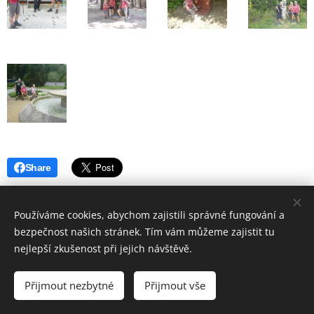
Share
Používáme cookies, abychom zajistili správné fungování a
bezpečnost našich stránek. Tím vám můžeme zajistit tu
nejlepší zkušenost při jejich návštěvě.
© 2019 Hostinec u nádraží Červenka | Všechna práva vyhrazena
Přijmout nezbytné
Přijmout vše
Vytvořeno službou
Webnode
Cookies