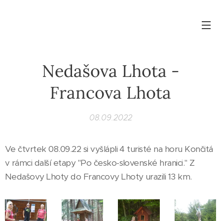
Nedašova Lhota -
Francova Lhota
08.09.2022
Ve čtvrtek 08.09.22 si vyšlápli 4 turisté na horu Končitá
v rámci další etapy "Po česko-slovenské hranici." Z
Nedašovy Lhoty do Francovy Lhoty urazili 13 km.