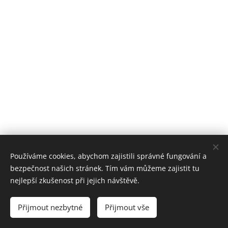
Používáme cookies, abychom zajistili správné fungování a
bezpečnost našich stránek. Tím vám můžeme zajistit tu
nejlepší zkušenost při jejich návštěvě.
© 2019 Hostinec u nádraží Červenka | Všechna práva vyhrazena
Přijmout nezbytné
Přijmout vše
Vytvořeno službou
Webnode
Cookies