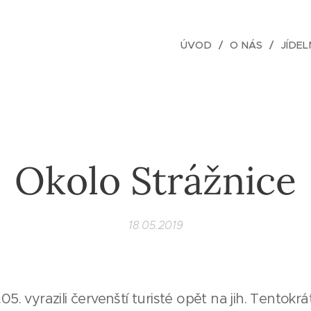
ÚVOD
O NÁS
JÍDEL
Okolo Strážnice
18.05.2019
05. vyrazili červenští turisté opět na jih. Tentokrá