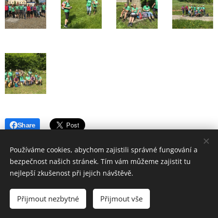
Share
Používáme cookies, abychom zajistili správné fungování a
bezpečnost našich stránek. Tím vám můžeme zajistit tu
nejlepší zkušenost při jejich návštěvě.
© 2019 Hostinec u nádraží Červenka | Všechna práva vyhrazena
Přijmout nezbytné
Přijmout vše
Vytvořeno službou
Webnode
Cookies