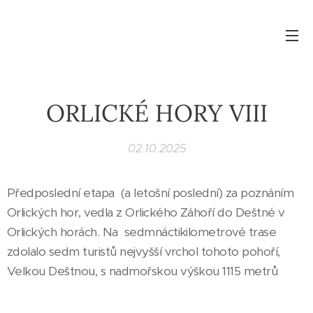
ORLICKÉ HORY VIII
02.10.2025
Předposlední etapa (a letošní poslední) za poznáním
Orlických hor, vedla z Orlického Záhoří do Deštné v
Orlických horách. Na sedmnáctikilometrové trase
zdolalo sedm turistů nejvyšší vrchol tohoto pohoří,
Velkou Deštnou, s nadmořskou výškou 1115 metrů