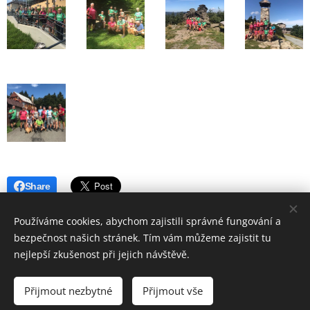
Share
Používáme cookies, abychom zajistili správné fungování a
bezpečnost našich stránek. Tím vám můžeme zajistit tu
nejlepší zkušenost při jejich návštěvě.
© 2019 Hostinec u nádraží Červenka | Všechna práva vyhrazena
Přijmout nezbytné
Přijmout vše
Vytvořeno službou
Webnode
Cookies