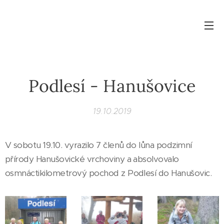
Podlesí - Hanušovice
19.10.2019
V sobotu 19.10. vyrazilo 7 členů do lůna podzimní
přírody Hanušovické vrchoviny a absolvovalo
osmnáctikilometrový pochod z Podlesí do Hanušovic.