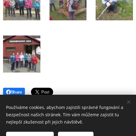
Share
Používáme cookies, abychom zajistili správné fungování a
bezpečnost našich stránek. Tím vám můžeme zajistit tu
nejlepší zkušenost při jejich návštěvě.
© 2019 Hostinec u nádraží Červenka | Všechna práva vyhrazena