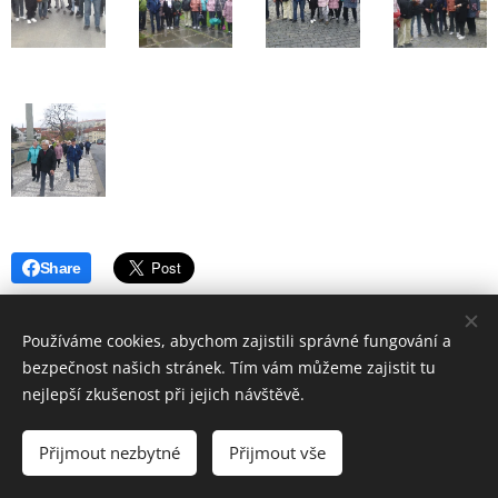
Share
Používáme cookies, abychom zajistili správné fungování a
bezpečnost našich stránek. Tím vám můžeme zajistit tu
nejlepší zkušenost při jejich návštěvě.
© 2019 Hostinec u nádraží Červenka | Všechna práva vyhrazena
Přijmout nezbytné
Přijmout vše
Vytvořeno službou
Webnode
Cookies