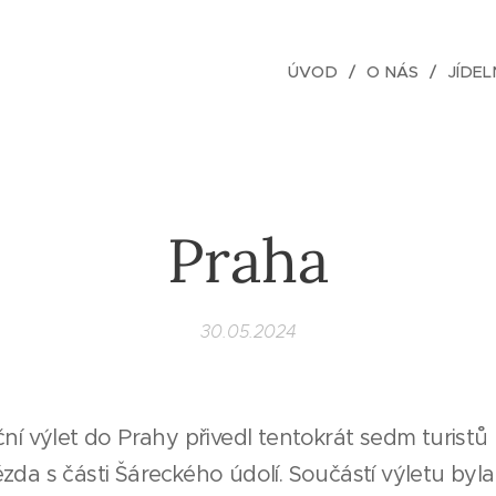
ÚVOD
O NÁS
JÍDEL
Praha
30.05.2024
ční výlet do Prahy přivedl tentokrát sedm turistů
zda s části Šáreckého údolí. Součástí výletu byla