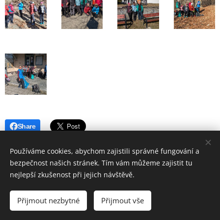
Share
Používáme cookies, abychom zajistili správné fungování a
bezpečnost našich stránek. Tím vám můžeme zajistit tu
nejlepší zkušenost při jejich návštěvě.
© 2019 Hostinec u nádraží Červenka | Všechna práva vyhrazena
Přijmout nezbytné
Přijmout vše
Vytvořeno službou
Webnode
Cookies