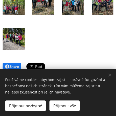
Share
Používáme cookies, abychom zajistili správné fungování a
bezpečnost našich stránek. Tím vám můžeme zajistit tu
nejlepší zkušenost při jejich návštěvě.
© 2019 Hostinec u nádraží Červenka | Všechna práva vyhrazena
Přijmout nezbytné
Přijmout vše
Vytvořeno službou
Webnode
Cookies