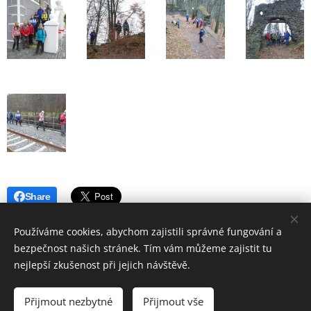
Share
Používáme cookies, abychom zajistili správné fungování a
bezpečnost našich stránek. Tím vám můžeme zajistit tu
nejlepší zkušenost při jejich návštěvě.
© 2019 Hostinec u nádraží Červenka | Všechna práva vyhrazena
Přijmout nezbytné
Přijmout vše
Vytvořeno službou
Webnode
Cookies