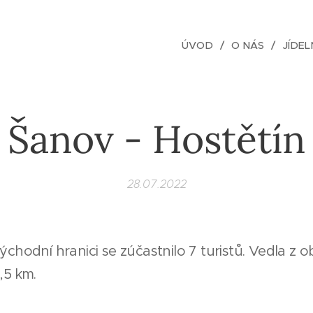
ÚVOD
O NÁS
JÍDEL
Šanov - Hostětín
28.07.2022
východní hranici se zúčastnilo 7 turistů. Vedla z
,5 km.