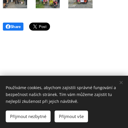
Share
Používáme cookies, abychom zajistili správné fungování a
bezpečnost našich stránek. Tím vám můžeme zajistit tu
nejlepší zkušenost při jejich návštěvě.
© 2019 Hostinec u nádraží Červenka | Všechna práva vyhrazena
Přijmout nezbytné
Přijmout vše
Vytvořeno službou
Webnode
Cookies