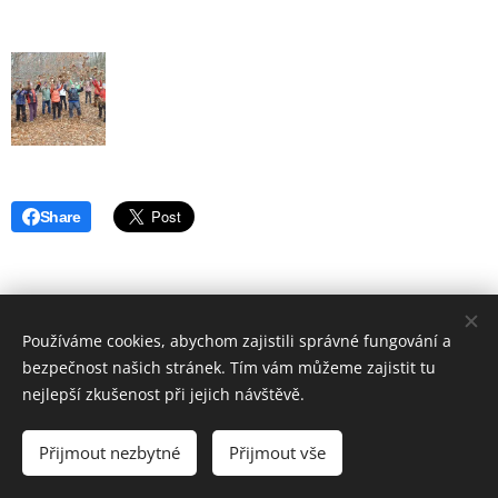
Share
Používáme cookies, abychom zajistili správné fungování a
bezpečnost našich stránek. Tím vám můžeme zajistit tu
nejlepší zkušenost při jejich návštěvě.
© 2019 Hostinec u nádraží Červenka | Všechna práva vyhrazena
Přijmout nezbytné
Přijmout vše
Vytvořeno službou
Webnode
Cookies