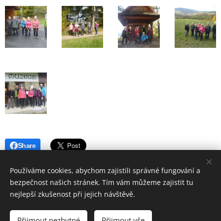
Share
Používáme cookies, abychom zajistili správné fungování a
bezpečnost našich stránek. Tím vám můžeme zajistit tu
nejlepší zkušenost při jejich návštěvě.
© 2019 Hostinec u nádraží Červenka | Všechna práva vyhrazena
Přijmout nezbytné
Přijmout vše