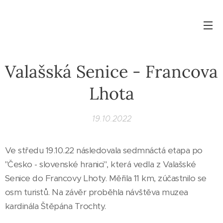
Valašská Senice - Francova
Lhota
19.10.2022
Ve středu 19.10.22 následovala sedmnáctá etapa po
"Česko - slovenské hranici", která vedla z Valašské
Senice do Francovy Lhoty. Měřila 11 km, zúčastnilo se
osm turistů. Na závěr proběhla návštěva muzea
kardinála Štěpána Trochty.