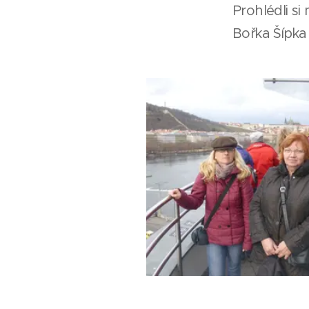
Prohlédli si
Bořka Šípk