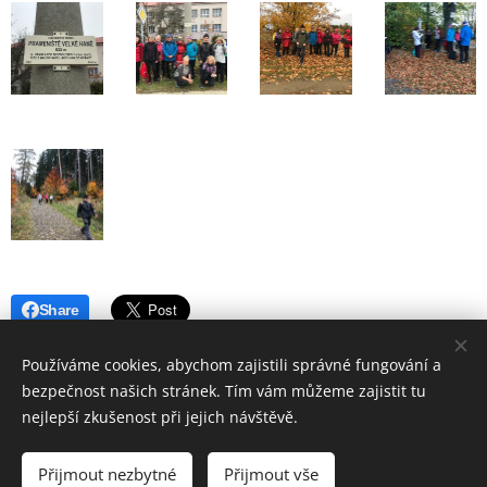
Share
Používáme cookies, abychom zajistili správné fungování a
bezpečnost našich stránek. Tím vám můžeme zajistit tu
nejlepší zkušenost při jejich návštěvě.
© 2019 Hostinec u nádraží Červenka | Všechna práva vyhrazena
Přijmout nezbytné
Přijmout vše
Vytvořeno službou
Webnode
Cookies