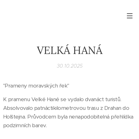
VELKÁ HANÁ
30.10.2025
"Prameny moravských řek"
K pramenu Velké Hané se vydalo dvanáct turistů.
Absolvovalo patnáctikilometrovou trasu z Drahan do
Holštejna. Průvodcem byla nenapodobitelná přehlídka
podzimních barev.