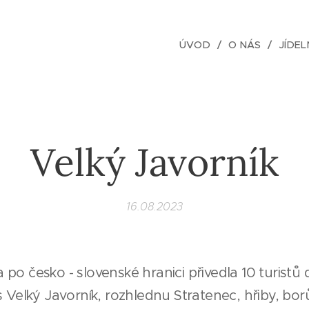
ÚVOD
O NÁS
JÍDEL
Velký Javorník
16.08.2023
po česko - slovenské hranici přivedla 10 turistů 
s Velký Javorník, rozhlednu Stratenec, hřiby, borů