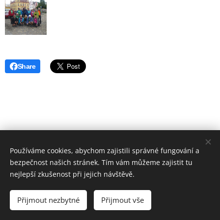
Share
Používáme cookies, abychom zajistili správné fungování a
bezpečnost našich stránek. Tím vám můžeme zajistit tu
nejlepší zkušenost při jejich návštěvě.
© 2019 Hostinec u nádraží Červenka | Všechna práva vyhrazena
Přijmout nezbytné
Přijmout vše
Vytvořeno službou
Webnode
Cookies