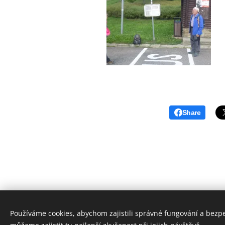
Share
Používáme cookies, abychom zajistili správné fungování a bezp