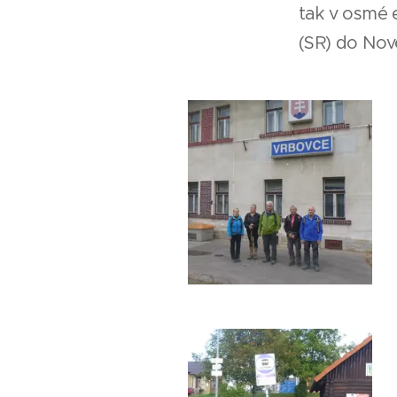
tak v osmé 
(SR) do Nové