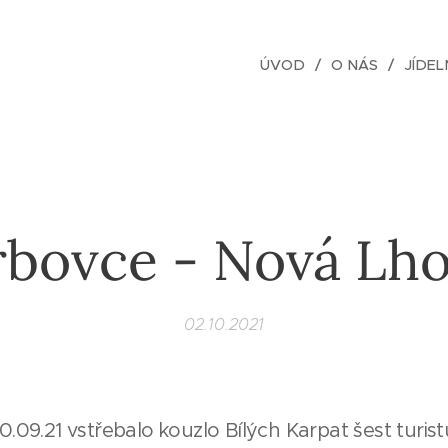
ÚVOD
O NÁS
JÍDEL
rbovce - Nová Lho
02.10.2021
0.09.21 vstřebalo kouzlo Bílých Karpat šest turist